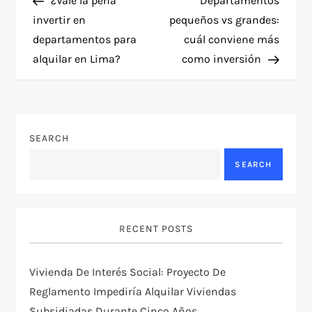
¿Vale la pena
Departamentos
o
invertir en
pequeños vs grandes:
departamentos para
cuál conviene más
s
alquilar en Lima?
como inversión
t
n
SEARCH
a
SEARCH
v
i
RECENT POSTS
g
Vivienda De Interés Social: Proyecto De
a
Reglamento Impediría Alquilar Viviendas
Subsidiadas Durante Cinco Años