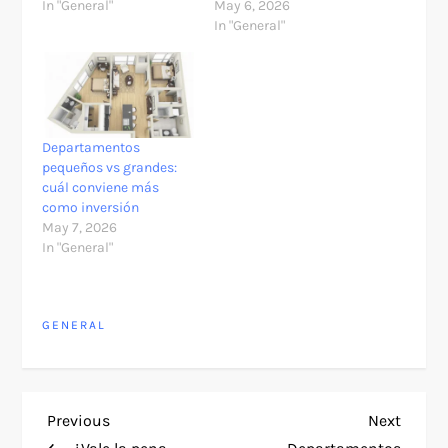
In "General"
May 6, 2026
In "General"
Departamentos
pequeños vs grandes:
cuál conviene más
como inversión
May 7, 2026
In "General"
GENERAL
P
Previous
Next
Previous
Next
Post
Post