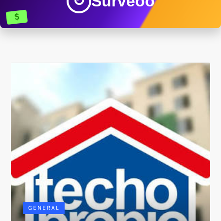
Surveoo
↻
$
GENERAL