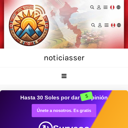
Skip
to
content
noticiasser
$
Hasta
30 Soles
por dar tu opinión
Únete a nosotros. Es gratis