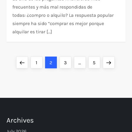
frecuentes y más mal respondidas de
todas: ¿compro o alquilo? La respuesta popular
siempre ha sido “comprar es mejor porque
alquilar es tirar […]
P
Previous
Page
Page
Page
Page
Next
1
2
3
…
5
o
page
page
s
t
s
Archives
July 2026