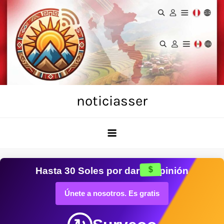
Skip
to
content
noticiasser
$
Hasta
30 Soles
por dar tu opinión
Únete a nosotros. Es gratis