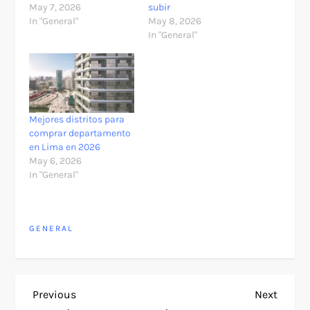
May 7, 2026
subir
In "General"
May 8, 2026
In "General"
Mejores distritos para
comprar departamento
en Lima en 2026
May 6, 2026
In "General"
GENERAL
P
Previous
Next
Previous
Next