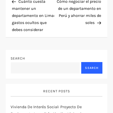
Post
Post
Cuánto cuesta
Cómo negociar el precio
o
mantener un
de un departamento en
departamento en Lima:
Perú y ahorrar miles de
s
gastos ocultos que
soles
t
debes considerar
n
a
SEARCH
v
SEARCH
i
g
RECENT POSTS
a
Vivienda De Interés Social: Proyecto De