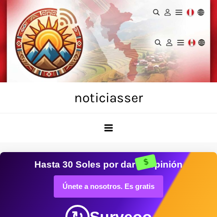
Skip
to
content
noticiasser
$
Hasta
30 Soles
por dar tu opinión
Únete a nosotros. Es gratis
Surveoo
↻