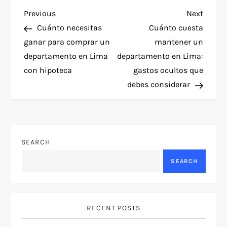
P
Previous
Next
Previous
Next
Post
Post
Cuánto necesitas
Cuánto cuesta
o
ganar para comprar un
mantener un
departamento en Lima
departamento en Lima:
s
con hipoteca
gastos ocultos que
t
debes considerar
n
a
SEARCH
v
SEARCH
i
g
RECENT POSTS