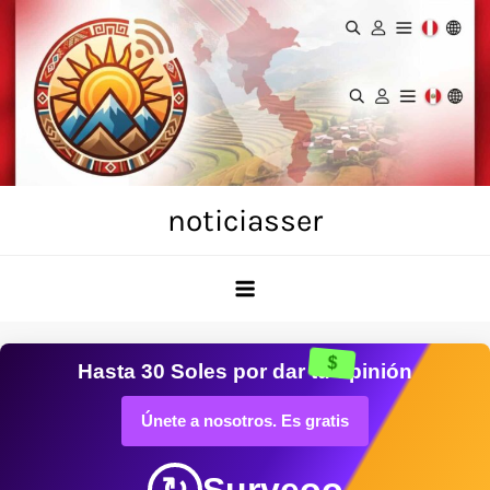
Skip
to
content
noticiasser
$
Hasta
30 Soles
por dar tu opinión
Únete a nosotros. Es gratis
Surveoo
↻