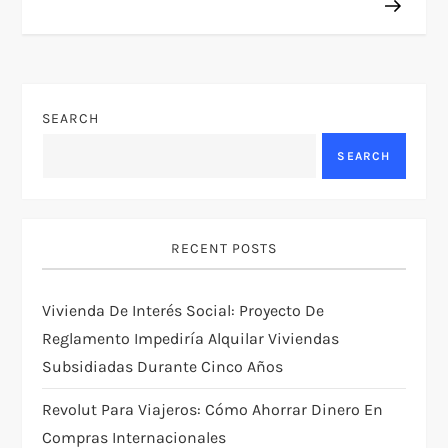
t
n
SEARCH
a
SEARCH
v
i
RECENT POSTS
g
Vivienda De Interés Social: Proyecto De
a
Reglamento Impediría Alquilar Viviendas
t
Subsidiadas Durante Cinco Años
i
Revolut Para Viajeros: Cómo Ahorrar Dinero En
Compras Internacionales