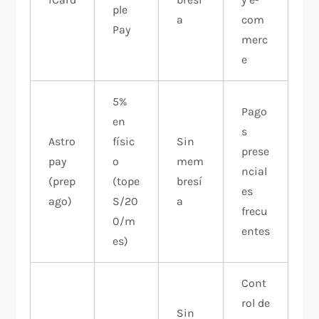
ple
a
com
Pay
merc
e
5%
Pago
en
s
Astro
físic
Sin
prese
pay
o
mem
ncial
(prep
(tope
bresí
es
ago)
S/20
a
frecu
0/m
entes
es)
Cont
rol de
Sin