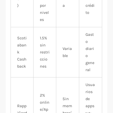
)
por
a
crédi
nivel
to
es
Gast
Scoti
1.5%
o
aban
sin
Varia
diari
k
restri
ble
o
Cash
ccio
gene
back
nes
ral
Usua
rios
2%
Sin
de
onlin
Rapp
mem
apps
e/Ap
iCard
bresí
y e-