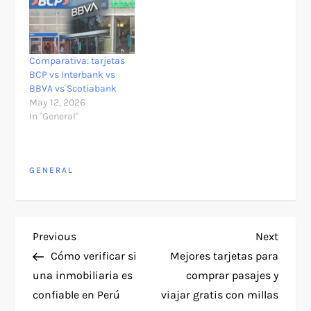
Comparativa: tarjetas
BCP vs Interbank vs
BBVA vs Scotiabank
May 12, 2026
In "General"
GENERAL
P
Previous
Next
Previous
Next
Post
Post
Cómo verificar si
Mejores tarjetas para
o
una inmobiliaria es
comprar pasajes y
confiable en Perú
viajar gratis con millas
s