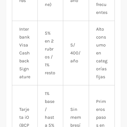
rds
año
ne)
frecu
entes
Inter
Alto
5%
bank
cons
en 2
Visa
S/
umo
rubr
Cash
400/
en
os /
back
año
categ
1%
Sign
orías
resto
ature
fijas
1%
base
Prim
Tarje
/
Sin
eros
ta iO
hast
mem
paso
(BCP
a 5%
bresí
s en