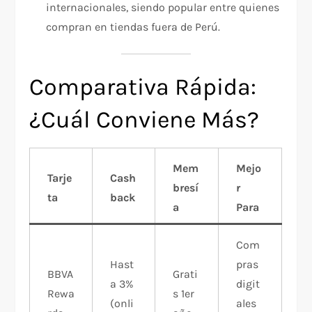
internacionales, siendo popular entre quienes
compran en tiendas fuera de Perú.
Comparativa Rápida:
¿Cuál Conviene Más?
Mem
Mejo
Tarje
Cash
bresí
r
ta
back
a
Para
Com
Hast
pras
BBVA
Grati
a 3%
digit
Rewa
s 1er
(onli
ales