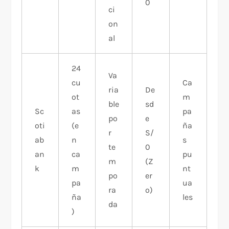
0
ci
on
al
24
Va
cu
Ca
ria
De
ot
m
ble
sd
Sc
as
pa
po
e
oti
(e
ña
r
S/
ab
n
s
te
0
an
ca
pu
m
(Z
k
m
nt
po
er
pa
ua
ra
o)
ña
les
da
)