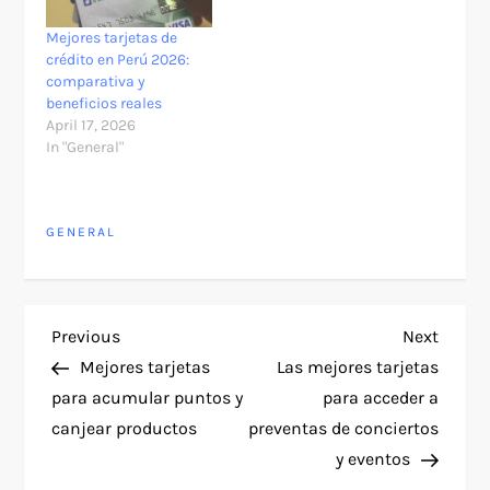
Mejores tarjetas de
crédito en Perú 2026:
comparativa y
beneficios reales
April 17, 2026
In "General"
GENERAL
P
Previous
Next
Previous
Next
Post
Post
Mejores tarjetas
Las mejores tarjetas
o
para acumular puntos y
para acceder a
canjear productos
preventas de conciertos
s
y eventos