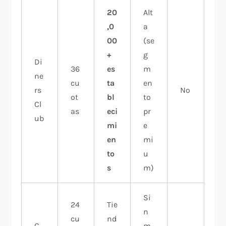
20
Alt
,0
a
00
(se
+
g
Di
36
es
m
ne
cu
ta
en
rs
No
ot
bl
to
Cl
as
eci
pr
ub
mi
e
en
mi
to
u
s
m)
Si
24
Tie
n
cu
nd
C
m