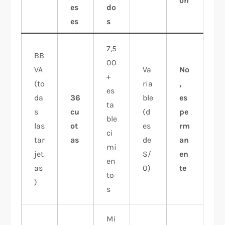
ón
es
do
es
s
7,5
BB
00
VA
Va
No
+
(to
ria
,
es
da
36
ble
es
ta
s
cu
(d
pe
ble
las
ot
es
rm
ci
tar
as
de
an
mi
jet
S/
en
en
as
0)
te
to
)
s
Mi