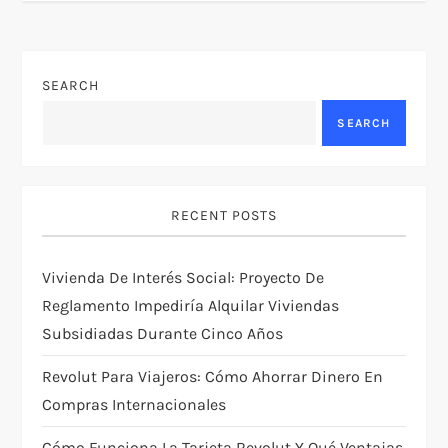
t
n
SEARCH
a
SEARCH
v
i
RECENT POSTS
g
Vivienda De Interés Social: Proyecto De
a
Reglamento Impediría Alquilar Viviendas
t
Subsidiadas Durante Cinco Años
i
Revolut Para Viajeros: Cómo Ahorrar Dinero En
Compras Internacionales
o
Cómo Funciona La Tarjeta Revolut Y Qué Ventajas