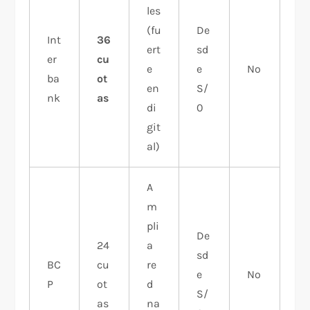
les
(fu
De
Int
36
ert
sd
er
cu
e
e
No
ba
ot
en
S/
nk
as
di
0
git
al)
A
m
pli
De
24
a
sd
BC
cu
re
e
No
P
ot
d
S/
as
na