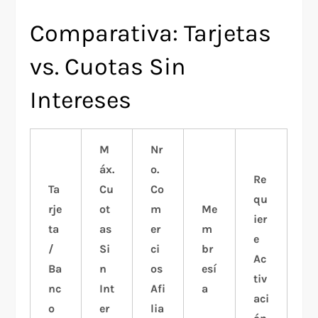
Comparativa: Tarjetas
vs. Cuotas Sin
Intereses
M
Nr
áx.
o.
Re
Ta
Cu
Co
qu
rje
ot
m
Me
ier
ta
as
er
m
e
/
Si
ci
br
Ac
Ba
n
os
esí
tiv
nc
Int
Afi
a
aci
o
er
lia