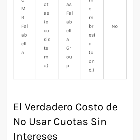
ot
as
M
e
as
Fal
R
m
(e
ab
Fal
br
No
co
ell
ab
esí
sis
a
ell
a
te
Gr
a
(c
m
ou
on
a)
p
d.)
El Verdadero Costo de
No Usar Cuotas Sin
Intereses