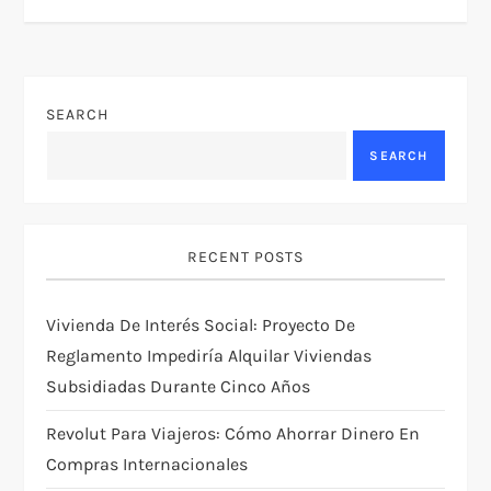
t
n
SEARCH
a
SEARCH
v
i
RECENT POSTS
g
Vivienda De Interés Social: Proyecto De
a
Reglamento Impediría Alquilar Viviendas
t
Subsidiadas Durante Cinco Años
i
Revolut Para Viajeros: Cómo Ahorrar Dinero En
Compras Internacionales