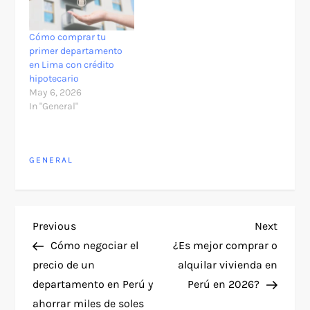
Cómo comprar tu
primer departamento
en Lima con crédito
hipotecario
May 6, 2026
In "General"
GENERAL
P
Previous
Next
Previous
Next
Post
Post
Cómo negociar el
¿Es mejor comprar o
o
precio de un
alquilar vivienda en
departamento en Perú y
Perú en 2026?
s
ahorrar miles de soles