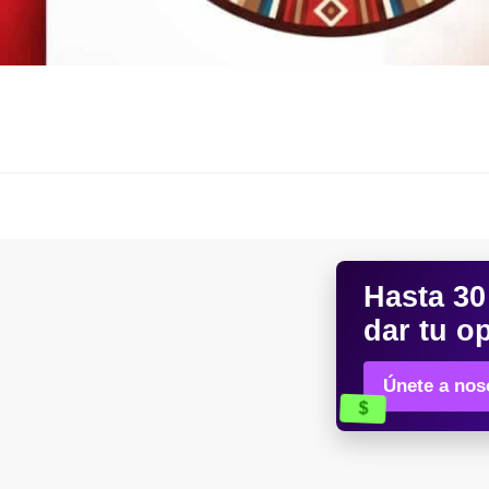
Hasta
30
dar tu o
Únete a noso
$