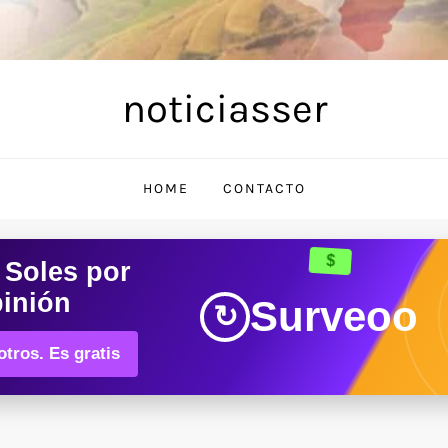
noticiasser
HOME
CONTACTO
$
 Soles
por
pinión
Surveoo
↻
tros. Es gratis