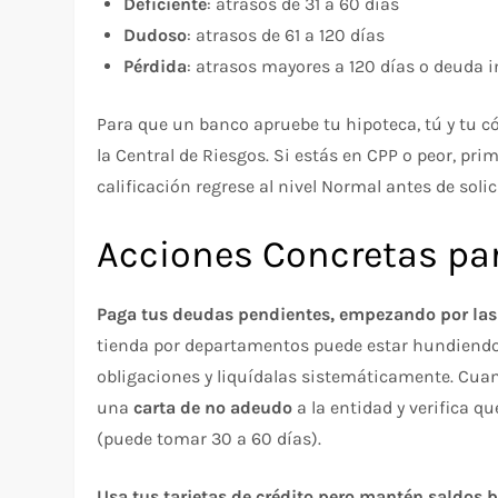
Deficiente
: atrasos de 31 a 60 días
Dudoso
: atrasos de 61 a 120 días
Pérdida
: atrasos mayores a 120 días o deuda 
Para que un banco apruebe tu hipoteca, tú y tu có
la Central de Riesgos. Si estás en CPP o peor, pri
calificación regrese al nivel Normal antes de solic
Acciones Concretas par
Paga tus deudas pendientes, empezando por las
tienda por departamentos puede estar hundiendo
obligaciones y liquídalas sistemáticamente. Cua
una
carta de no adeudo
a la entidad y verifica q
(puede tomar 30 a 60 días).
Usa tus tarjetas de crédito pero mantén saldos b