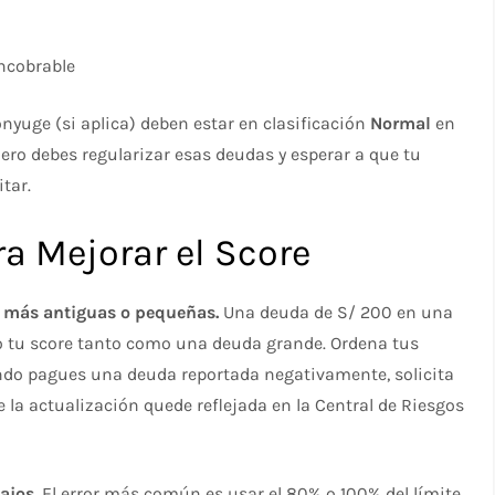
incobrable
nyuge (si aplica) deben estar en clasificación
Normal
en
mero debes regularizar esas deudas y esperar a que tu
itar.
a Mejorar el Score
 más antiguas o pequeñas.
Una deuda de S/ 200 en una
 tu score tanto como una deuda grande. Ordena tus
ndo pagues una deuda reportada negativamente, solicita
ue la actualización quede reflejada en la Central de Riesgos
ajos.
El error más común es usar el 80% o 100% del límite