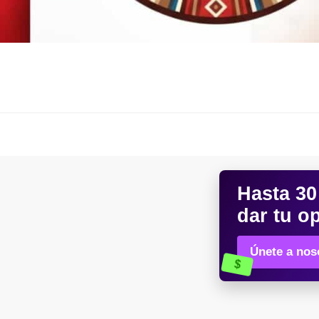
Hasta
30
dar tu o
Únete a noso
$