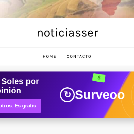
noticiasser
HOME
CONTACTO
$
 Soles
por
pinión
Surveoo
↻
tros. Es gratis